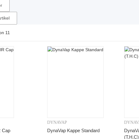
er
tikel
on
11
DYNAVAP
DYNAV
orschau
Vorschau
R Cap
DynaVap Kappe Standard
DynaVa
(T.H.C)