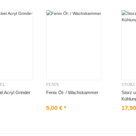
KEL
FENIX
STORZ
orschau
Vorschau
el Acryl Grinder
Fenix Öl- / Wachskammer
Storz u
Kühlun
5,00 €
*
17,9