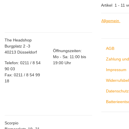
Artikel
1
-
11
v
Allgemein
Store Düsseldorf
Allgem
The Headshop
Burgplatz 2 -3
AGB
Öffnungszeiten:
40213 Düsseldorf
Mo - Sa: 11:00 bis
Zahlung und
Telefon: 0211 / 8 54
19:00 Uhr
90 03
Impressum
Fax: 0211 / 8 54 99
Widerrufsbe
18
Datenschutz
Store
Batterieent
Mönchengladbach
Scorpio
Bismarckstr. 19 -21