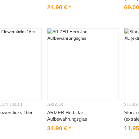
24,90 €
*
69,0
DEN GMBH
ARIZER
STORZ
orschau
Vorschau
lowersticks 16er
ARIZER Herb Jar
Storz u
Aufbewahrungsglas
(extraf
34,90 €
*
11,9