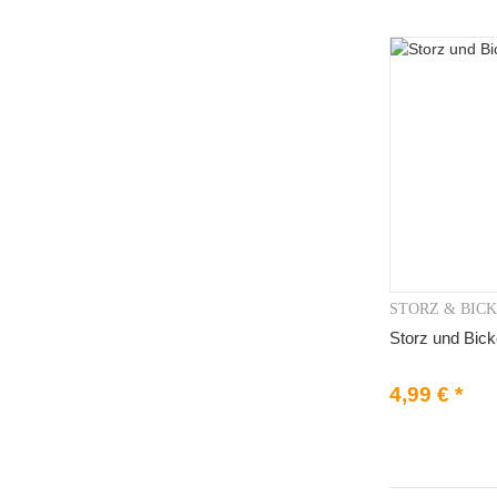
STORZ & BIC
V
Storz und Bick
4,99 €
*