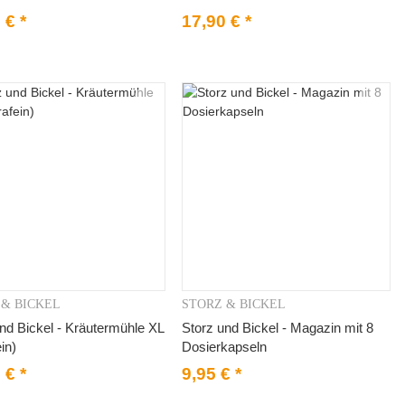
0 €
*
17,90 €
*
 & BICKEL
STORZ & BICKEL
Vorschau
Vorschau
nd Bickel - Kräutermühle XL
Storz und Bickel - Magazin mit 8
ein)
Dosierkapseln
5 €
*
9,95 €
*