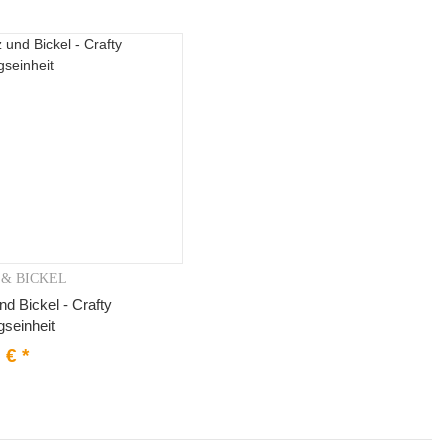
 & BICKEL
Vorschau
nd Bickel - Crafty
gseinheit
0 €
*