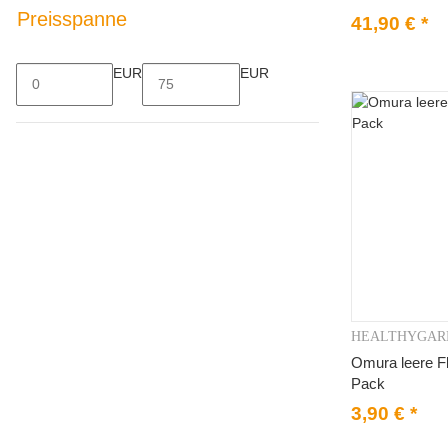
Preisspanne
41,90 €
*
EUR
EUR
HEALTHYGAR
V
Omura leere F
Pack
3,90 €
*