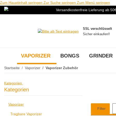
Zum Hauptinhalt springen
Zur Suche springen
Zum Menü springen
Versandkostenfreie Lieferung ab 50
SSL verschlüsselt
Sicher einkaufen!!
VAPORIZER
BONGS
GRINDER
Startseite
Vaporizer
Vaporizer Zubehör
Kategorien
Kategorien
Vaporizer
Filter
Tragbare Vaporizer