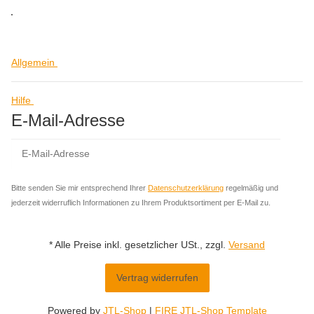
Allgemein
Hilfe
E-Mail-Adresse
Abo
Bitte senden Sie mir entsprechend Ihrer
Datenschutzerklärung
regelmäßig und
jederzeit widerruflich Informationen zu Ihrem Produktsortiment per E-Mail zu.
* Alle Preise inkl. gesetzlicher USt., zzgl.
Versand
Vertrag widerrufen
Powered by
JTL-Shop
|
FIRE JTL-Shop Template