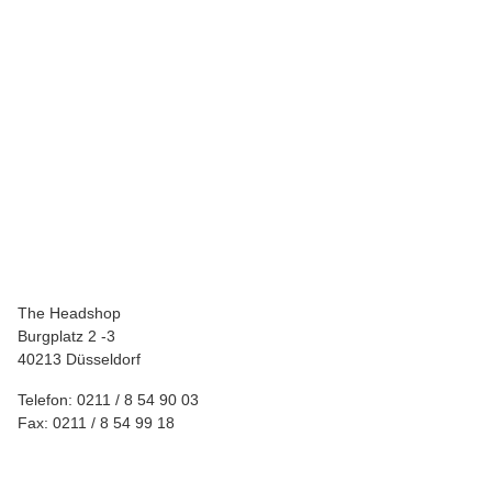
JUICY JAY`S
Juicy Jay Rolls Peaches& Cream
2,00 €
*
The Headshop
Burgplatz 2 -3
40213 Düsseldorf
Telefon: 0211 / 8 54 90 03
Fax: 0211 / 8 54 99 18