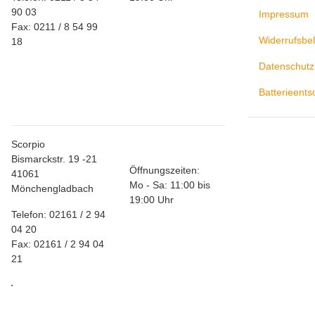
90 03
Impressum
Fax: 0211 / 8 54 99
Widerrufsbe
18
Datenschutz
Store
Batterieent
Mönchengladbach
Scorpio
Bismarckstr. 19 -21
Öffnungszeiten:
41061
Mo - Sa: 11:00 bis
Mönchengladbach
19:00 Uhr
Telefon: 02161 / 2 94
04 20
Fax: 02161 / 2 94 04
21