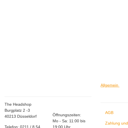
JUICY JAY`S
Juicy Jay Rolls Blackberry Brandy
2,00 €
*
Allgemein
Store Düsseldorf
Allgem
The Headshop
Burgplatz 2 -3
AGB
Öffnungszeiten:
40213 Düsseldorf
Mo - Sa: 11:00 bis
Zahlung und
Telefon: 0211 / 8 54
19:00 Uhr