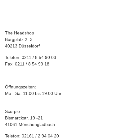
SCORPIO EDITION
Lederhülle/Cover für Feuerzeuge "Celtic Frame Flower"
9,95 €
*
The Headshop
Burgplatz 2 -3
40213 Düsseldorf
Telefon: 0211 / 8 54 90 03
Fax: 0211 / 8 54 99 18
Öffnungszeiten:
Mo - Sa: 11:00 bis 19:00 Uhr
Scorpio
Bismarckstr. 19 -21
41061 Mönchengladbach
Telefon: 02161 / 2 94 04 20