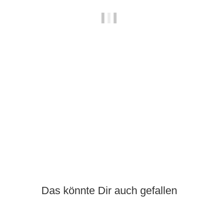
SCORPIO EDITION
Holzcover "420, four twenty", hell
12,95 €
*
Das könnte Dir auch gefallen