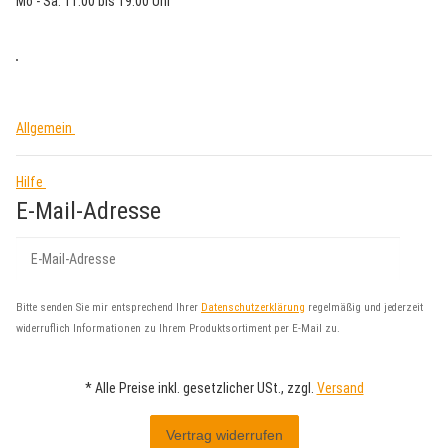
Mo - Sa: 11:00 bis 19:00 Uhr
Allgemein
Hilfe
E-Mail-Adresse
Abo
Bitte senden Sie mir entsprechend Ihrer
Datenschutzerklärung
regelmäßig und jederzeit
widerruflich Informationen zu Ihrem Produktsortiment per E-Mail zu.
* Alle Preise inkl. gesetzlicher USt., zzgl.
Versand
Vertrag widerrufen