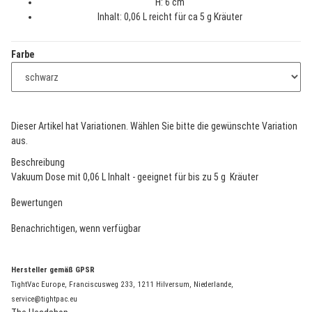
H: 6 cm
Inhalt: 0,06 L reicht für ca 5 g Kräuter
Farbe
x
Dieser Artikel hat Variationen. Wählen Sie bitte die gewünschte Variation
aus.
Beschreibung
Vakuum Dose mit 0,06 L Inhalt - geeignet für bis zu 5 g Kräuter
Bewertungen
Benachrichtigen, wenn verfügbar
Hersteller gemäß GPSR
TightVac Europe, Franciscusweg 233, 1211 Hilversum, Niederlande,
service@tightpac.eu