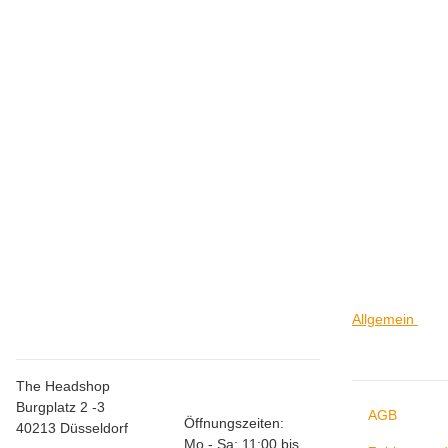
SMOKING
Smoking Organic King Size unbleached
1,00 €
*
Allgemein
Store Düsseldorf
Allgem
The Headshop
Burgplatz 2 -3
AGB
Öffnungszeiten:
40213 Düsseldorf
Mo - Sa: 11:00 bis