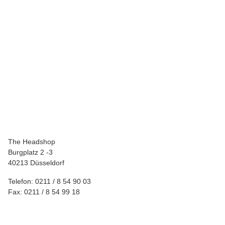
JASS
JASS Glas Filter Tip, Größe M, rund
2,95 €
*
The Headshop
Burgplatz 2 -3
40213 Düsseldorf
Telefon: 0211 / 8 54 90 03
Fax: 0211 / 8 54 99 18