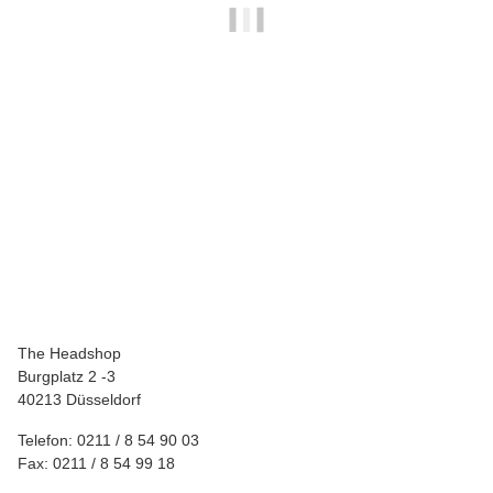
SMOKING
Smoking Paper KUKUXMUSU K.S.Slim
1,00 €
*
The Headshop
Burgplatz 2 -3
40213 Düsseldorf
Telefon: 0211 / 8 54 90 03
Fax: 0211 / 8 54 99 18