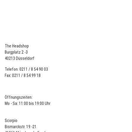
RAW
Raw King Size Paper Aufbewahrungsbox
4,95 €
*
The Headshop
Burgplatz 2 -3
40213 Düsseldorf
Telefon: 0211 / 8 54 90 03
Fax: 0211 / 8 54 99 18
Öffnungszeiten:
Mo - Sa: 11:00 bis 19:00 Uhr
Scorpio
Bismarckstr. 19 -21