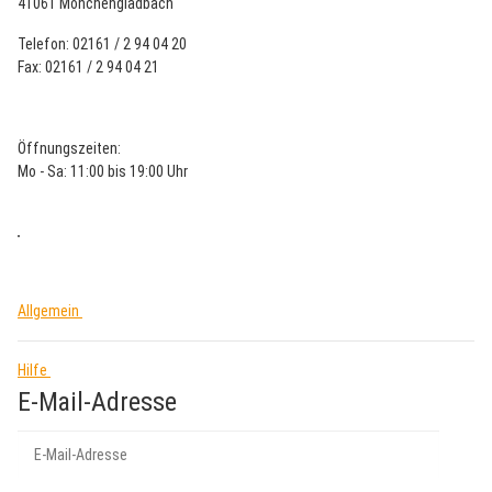
41061 Mönchengladbach
Telefon: 02161 / 2 94 04 20
Fax: 02161 / 2 94 04 21
Öffnungszeiten:
Mo - Sa: 11:00 bis 19:00 Uhr
Allgemein
Hilfe
E-Mail-Adresse
Abo