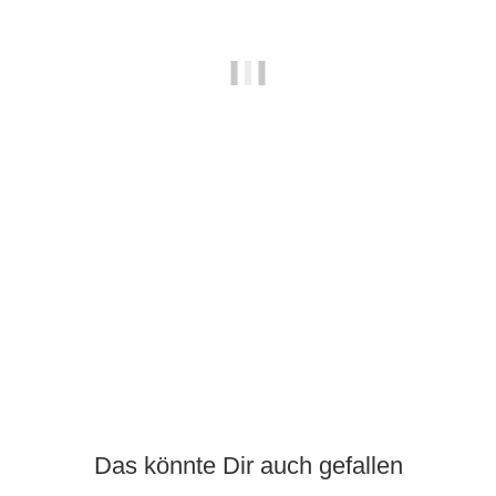
OCB
OCB Filtertips 18x60mm
0,75 €
*
Das könnte Dir auch gefallen