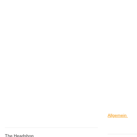
SCORPIO EDITION
Premium Nestsiebe 20mm
1,50 €
*
Allgemein
Store Düsseldorf
Allgem
The Headshop