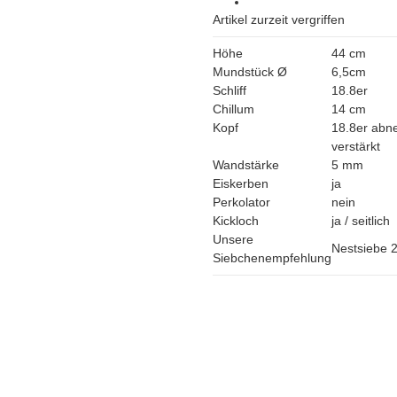
Artikel zurzeit vergriffen
Höhe
44 cm
Mundstück Ø
6,5cm
Schliff
18.8er
Chillum
14 cm
Kopf
18.8er abn
verstärkt
Wandstärke
5 mm
Eiskerben
ja
Perkolator
nein
Kickloch
ja / seitlich
Unsere
Nestsiebe
Siebchenempfehlung