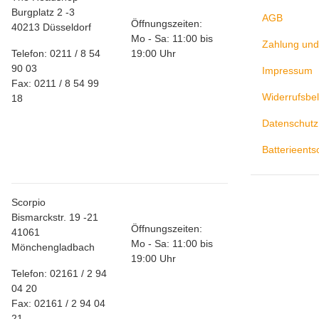
Burgplatz 2 -3
AGB
Öffnungszeiten:
40213 Düsseldorf
Mo - Sa: 11:00 bis
Zahlung und
Telefon: 0211 / 8 54
19:00 Uhr
90 03
Impressum
Fax: 0211 / 8 54 99
Widerrufsbe
18
Datenschutz
Store
Batterieent
Mönchengladbach
Scorpio
Bismarckstr. 19 -21
Öffnungszeiten:
41061
Mo - Sa: 11:00 bis
Mönchengladbach
19:00 Uhr
Telefon: 02161 / 2 94
04 20
Fax: 02161 / 2 94 04
21