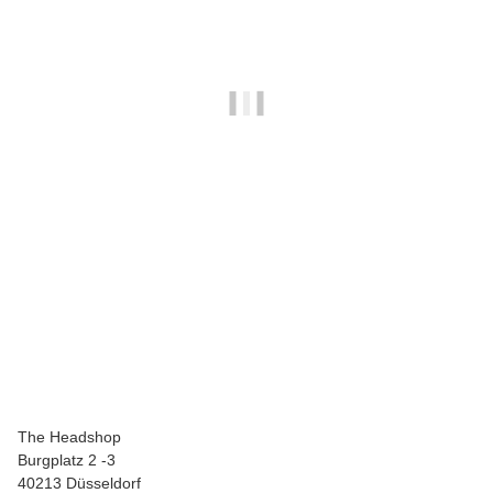
KNISTERMANN
Tütchen - extra dick 40x60
3,50 €
*
The Headshop
Burgplatz 2 -3
40213 Düsseldorf