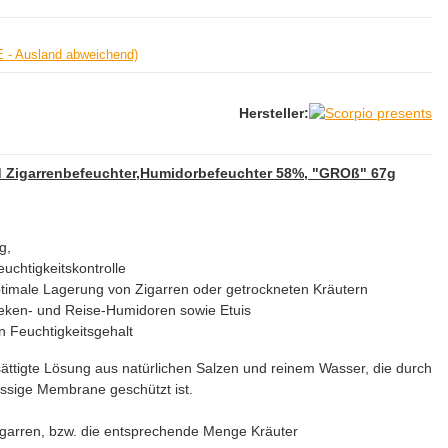
E - Ausland abweichend)
Hersteller:
 Zigarrenbefeuchter,Humidorbefeuchter 58%, "GROß" 67g
chtigkeitsregulieru
euchtigkeitskontrolle
optimale Lagerung von Zigarren oder getrockneten Kräutern
Theken- und Reise-Humidoren sowie Etuis
n Feuchtigkeitsgehalt
ättigte Lösung aus natürlichen Salzen und reinem Wasser, die durch
ässige Membrane geschützt ist.
igarren, bzw. die entsprechende Menge Kräuter