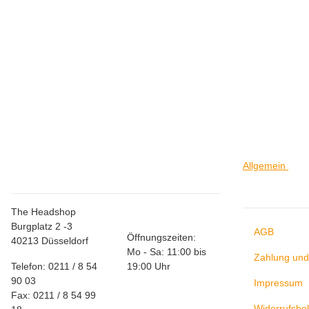
SMOKING
Smoking King Size Green
1,00 €
*
Allgemein
Store Düsseldorf
Allgem
The Headshop
Burgplatz 2 -3
AGB
Öffnungszeiten:
40213 Düsseldorf
Mo - Sa: 11:00 bis
Zahlung und
Telefon: 0211 / 8 54
19:00 Uhr
90 03
Impressum
Fax: 0211 / 8 54 99
Widerrufsbe