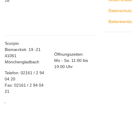
18
Datenschutz
Store
Batterieent
Mönchengladbach
Scorpio
Bismarckstr. 19 -21
Öffnungszeiten:
41061
Mo - Sa: 11:00 bis
Mönchengladbach
19:00 Uhr
Telefon: 02161 / 2 94
04 20
Fax: 02161 / 2 94 04
21