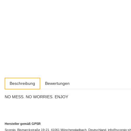
weitere Registerkarten anzeigen
Beschreibung
Bewertungen
NO MESS. NO WORRIES. ENJOY
Hersteller gemäß GPSR
Scorpio, Bismarckstraße 19-21, 41061 Mönchengladbach, Deutschland, info@scorpio-s